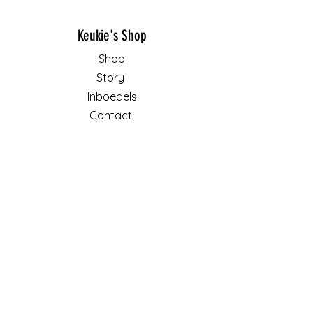
Keukie's Shop
Shop
Story
Inboedels
Contact
Algemene voorwaarden
Retourbeleid
Privacy
Cookies
Schrijf je in voor onze nieuwsbrief:
E-mailadres