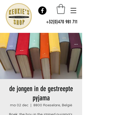
+32(0)470 981 711
de jongen in de gestreepte
pyjama
ma 02 dec
  |  
8800 Roeselare, België
Boek: the boy in the striped pyjama's.