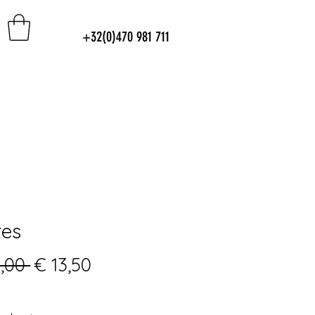
+32(0)470 981 711
tes
Normale
Verkoopprijs
,00 
€ 13,50
prijs