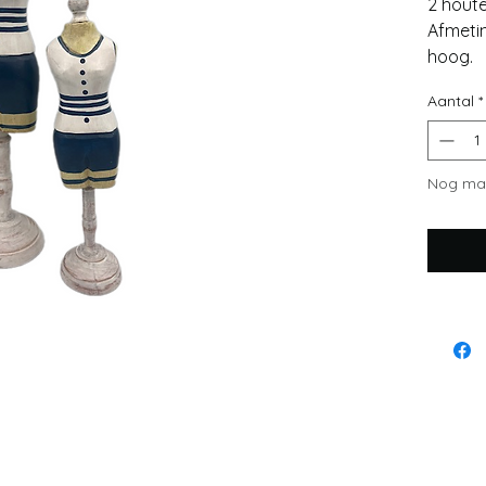
2 houte
Afmeti
hoog.
Aantal
*
Nog maa