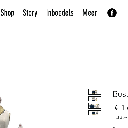
Shop
Story
Inboedels
Meer
Bus
 € 15
incl.Btw