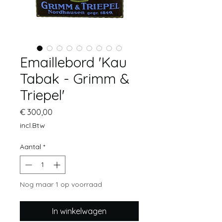
Emaillebord 'Kau
Tabak - Grimm &
Triepel'
Prijs
€ 300,00
incl.Btw
Aantal
*
Nog maar 1 op voorraad
In winkelwagen