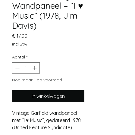
Wandpaneel – “I ♥
Music” (1978, Jim
Davis)
Prijs
€ 17,00
incl.Btw
Aantal
*
Nog maar 1 op voorraad
In winkelwagen
Vintage Garfield wandpaneel
met “I ♥ Music”, gedateerd 1978
(United Feature Syndicate).
Kleurrijke kunststof uitvoering in