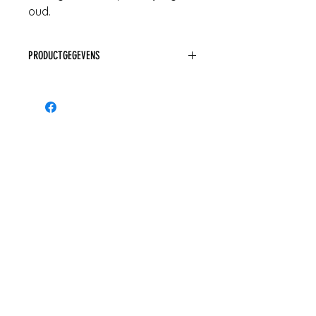
oud.
Afmetingen: 28,5 cm hoog en
20 cm breed en 8 cm diep
PRODUCTGEGEVENS
Afmetingen: 28,5 cm hoog en 20 cm
breed en 8 cm diep
Materiaal: hout
Conditie: normale gebruiksschade