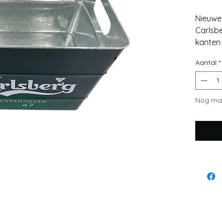
Nieuwe
Carlsbe
kanten
Afmeti
Aantal
*
breed 
Nog maa