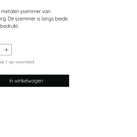
 metalen ijsemmer van
rg. De ijsemmer is langs beide
 bedrukt.
ngen: 22 cm hoog en 29 cm
en 22 cm diep
r 1 op voorraad
In winkelwagen