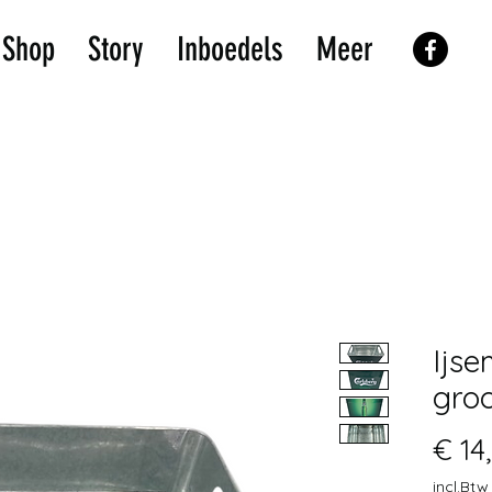
Shop
Story
Inboedels
Meer
Ijs
gro
€ 14
incl.Btw