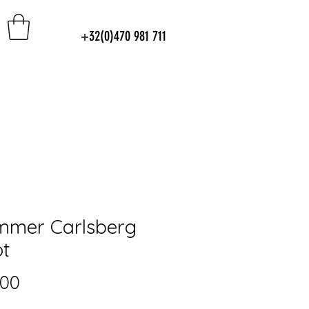
+32(0)470 981 711
emmer Carlsberg
ot
Prijs
,00