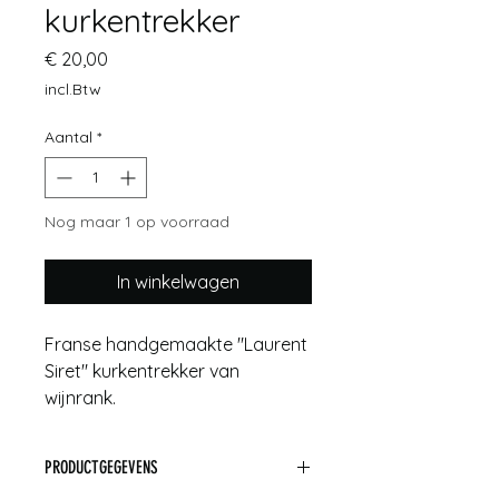
kurkentrekker
Prijs
€ 20,00
incl.Btw
Aantal
*
Nog maar 1 op voorraad
In winkelwagen
Franse handgemaakte "Laurent
Siret" kurkentrekker van
wijnrank.
Regio Rochefort / St. Loire,
periode 1950
PRODUCTGEGEVENS
Afmetingen: 39cm breed