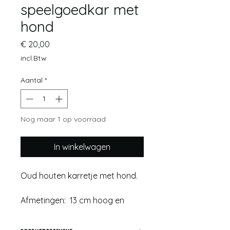
speelgoedkar met
hond
Prijs
€ 20,00
incl.Btw
Aantal
*
Nog maar 1 op voorraad
In winkelwagen
Oud houten karretje met hond.
Afmetingen: 13 cm hoog en
10 cm breed en 31 cm diep