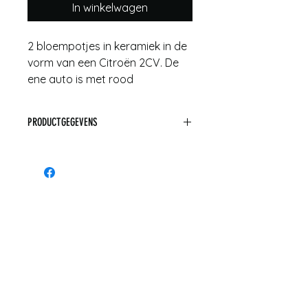
In winkelwagen
2 bloempotjes in keramiek in de
vorm van een Citroën 2CV. De
ene auto is met rood
beschilderd, de ander
goudkleurig.
PRODUCTGEGEVENS
Afmetingen: 8 cm hoogte en 18
cm lengte en 5 cm diepte
Afmetingen: 8 cm hoogte en 18 cm
lengte en 5 cm diepte
Materiaal: keramiek
Conditie: zeer mooie staat