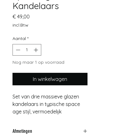
Kandelaars
Prijs
€ 49,00
incl.Btw
Aantal
*
Nog maar 1 op voorraad
In winkelwagen
Set van drie massieve glazen
kandelaars in typische space
age stijl, vermoedelijk
Scandinavisch design (jaren
’60-’70). De kubusvorm met
Afmetingen
organische uitsparingen zorgt