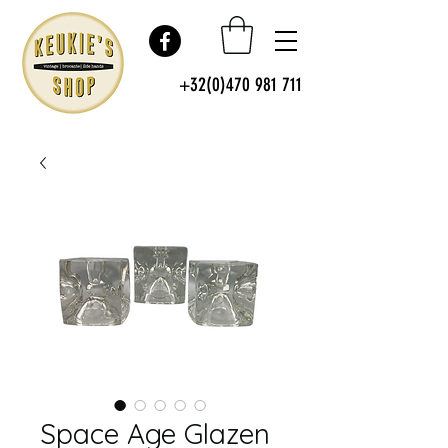
+32(0)470 981 711
Space Age Glazen