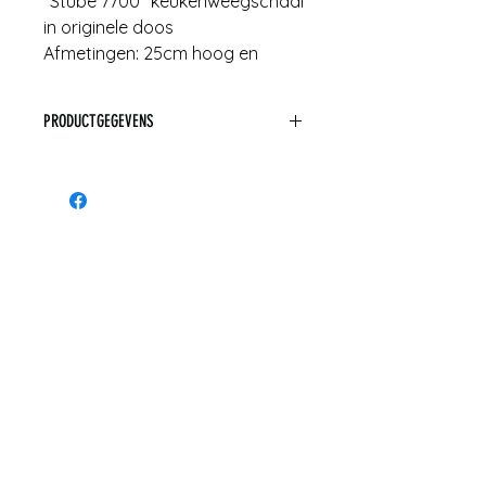
"Stube 7700" keukenweegschaal
in originele doos
Afmetingen: 25cm hoog en
23cm breed
PRODUCTGEGEVENS
Afmetingen: 25cm hoog x 23cm
breed
Materiaal: kunststof