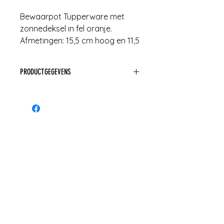
Bewaarpot Tupperware met
zonnedeksel in fel oranje.
Afmetingen: 15,5 cm hoog en 11,5
cm dia
PRODUCTGEGEVENS
Afmetingen: 15,5 cm hoog en
11,5 cm dia
Materiaal: plastiek
Conditie: gebruikssporen
aanwezig, maar in zeer propere
staat