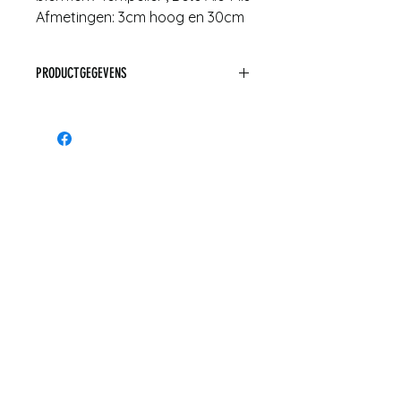
Afmetingen: 3cm hoog en 30cm
diameter
PRODUCTGEGEVENS
Afmetingen: 3cm hoog x 30cm
dia
Materiaal: blik