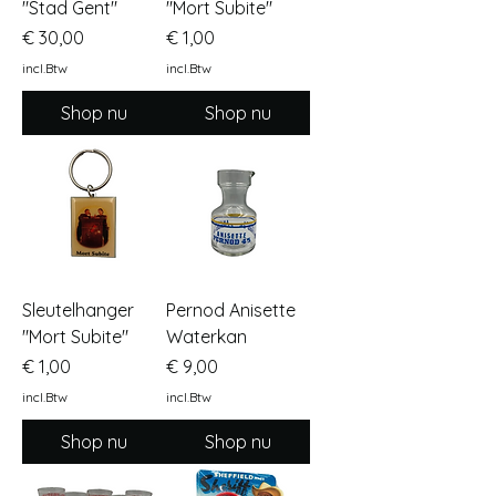
"Stad Gent"
"Mort Subite"
Prijs
Prijs
€ 30,00
€ 1,00
incl.Btw
incl.Btw
Shop nu
Shop nu
Sleutelhanger
Pernod Anisette
"Mort Subite"
Waterkan
Prijs
Prijs
€ 1,00
€ 9,00
incl.Btw
incl.Btw
Shop nu
Shop nu