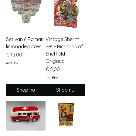
Set van 6 Roman
Vintage Sheriff
limonadeglazen
Set - Richards of
Sheffield -
Prijs
€ 15,00
Origineel
incl.Btw
Prijs
€ 5,00
incl.Btw
Shop nu
Shop nu