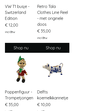
VW T1 busje -
Retro Tala
Switzerland
Clothes Line Reel
Edition
- met originele
doos
Prijs
€ 12,00
Prijs
€ 35,00
incl.Btw
incl.Btw
Shop nu
Shop nu
Poppenfiguur -
Delfts
Trompetjongen
koemelkkannetje
Prijs
Prijs
€ 35,00
€ 10,00