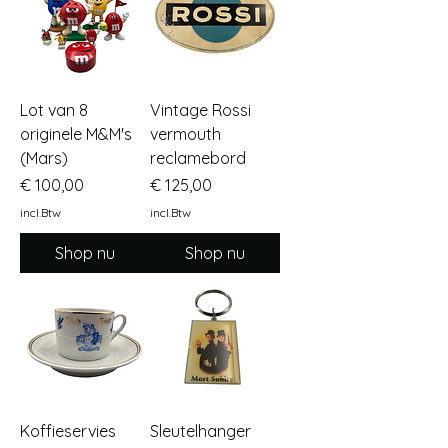
Lot van 8
Vintage Rossi
originele M&M's
vermouth
(Mars)
reclamebord
Prijs
Prijs
€ 100,00
€ 125,00
incl.Btw
incl.Btw
Shop nu
Shop nu
Koffieservies
Sleutelhanger