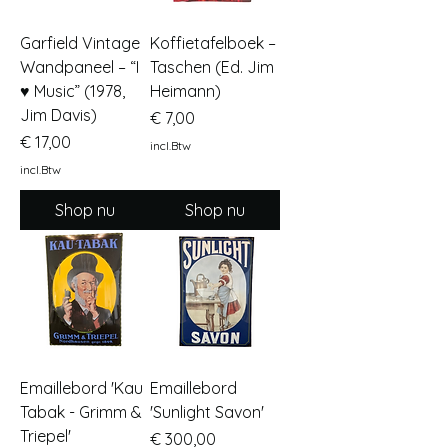
Garfield Vintage
Koffietafelboek –
Wandpaneel – “I
Taschen (Ed. Jim
♥ Music” (1978,
Heimann)
Jim Davis)
Prijs
€ 7,00
Prijs
€ 17,00
incl.Btw
incl.Btw
Shop nu
Shop nu
Emaillebord 'Kau
Emaillebord
Tabak - Grimm &
'Sunlight Savon'
Triepel'
Prijs
€ 300,00