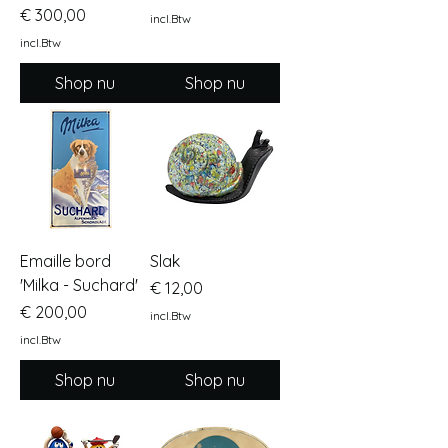
Prijs
€ 300,00
incl.Btw
incl.Btw
Shop nu
Shop nu
Emaille bord
Slak
'Milka - Suchard'
Prijs
€ 12,00
Prijs
€ 200,00
incl.Btw
incl.Btw
Shop nu
Shop nu