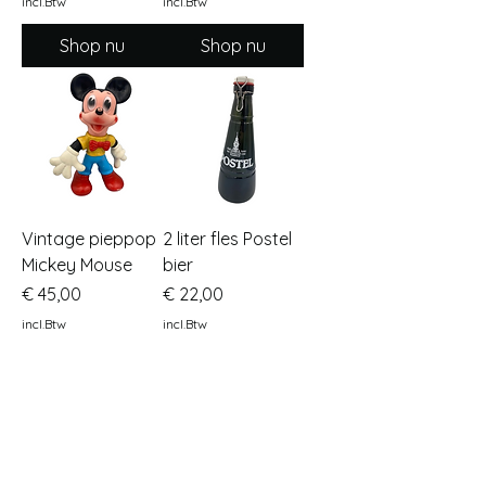
incl.Btw
incl.Btw
Shop nu
Shop nu
Vintage pieppop
2 liter fles Postel
Mickey Mouse
bier
Prijs
Prijs
€ 45,00
€ 22,00
incl.Btw
incl.Btw
Shop nu
Shop nu